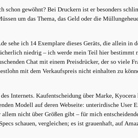
ch schon gewöhnt? Bei Druckern ist er besonders schli
sen um das Thema, das Geld oder die Müllungeheuer, 
de sehe ich 14 Exemplare dieses Geräts, die allein in d
ächerlich niedrig – ich werde mein Teil hier bestimmt ni
uschenden Chat mit einem Preisdrücker, der so viele Frag
estlohn mit dem Verkaufspreis nicht einhalten zu könne
r des Internets. Kaufentscheidung über Marke, Kyocera
nden Modell auf deren Webseite: unterirdische User Exp
allem nicht über Größen gibt – für mich entscheidende
 Specs schauen, vergleichen; es ist grauenhaft, auf Ama