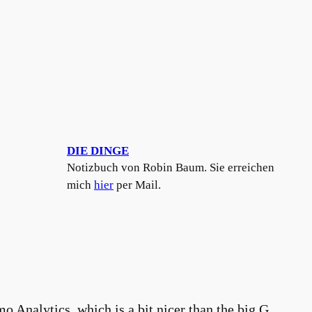
DIE DINGE
Notizbuch von Robin Baum. Sie erreichen
mich
hier
per Mail.
o Analytics, which is a bit nicer than the big G.