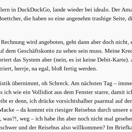
rn in DuckDuckGo, lande wieder bei idealo. Der Amazo
Boettcher, die haben so eine angenehm trashige Seite, d
r Rechnung wird angeboten, geht dann aber doch nicht,
auf dem Geschäftskonto zu sehen sein muss. Meine Kred
iert das System aber (nein, es ist keine Debit-Karte).
riert, herrje, na egal, bloß fertig werden.
gistik übernimmt, oh Schreck. Am nächsten Tag – immer
s ich wie ein Vollidiot aus dem Fenster starre, damit ich
ibt er denn, ich drücke vorsichtshalber paarmal auf den
e Macke – da kommt ein riesiger Reisebus durch unsere 
tzt, was?!, weg – ich habe ihn aber noch nicht mal ges
schwer und der Reisebus also willkommen? Im Briefkas