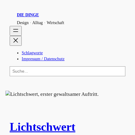
DIE DINGE
Design · Alltag · Wirtschaft
Schlagworte
Impressum / Datenschutz
S
u
c
h
e
n
Lichtschwert