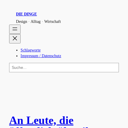
DIE DINGE
Design · Alltag · Wirtschaft
Schlagworte
Impressum / Datenschutz
S
u
c
h
e
n
An Leute, die