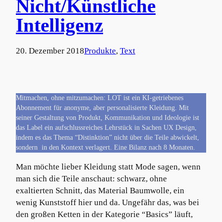
Nicht/Künstliche
Intelligenz
20. Dezember 2018
Produkte
, 
Text
Mitmachen, ohne mitzumachen: LOT ist ein KI-getriebenes
Abonnement für anonyme, aber personalisierte Kleidung. Mit
seiner Gestaltung von Produkt, Kommunikation und Ideologie ist
das Label ein aufschlussreiches Lehrstück in Sachen UX Design,
indem es das Thema “Distinktion” nicht über die Teile abwickelt,
sondern in den Kontext verlagert. Eine Bilanz nach 8 Monaten.
Man möchte lieber Kleidung statt Mode sagen, wenn
man sich die Teile anschaut: schwarz, ohne
exaltierten Schnitt, das Material Baumwolle, ein
wenig Kunststoff hier und da. Ungefähr das, was bei
den großen Ketten in der Kategorie “Basics” läuft,