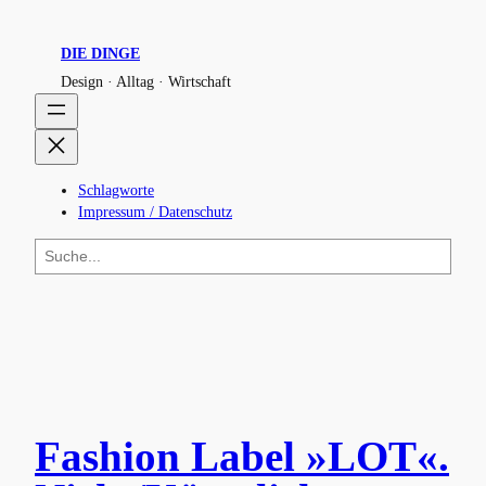
DIE DINGE
Design · Alltag · Wirtschaft
Schlagworte
Impressum / Datenschutz
S
u
c
h
e
n
Fashion Label »LOT«.